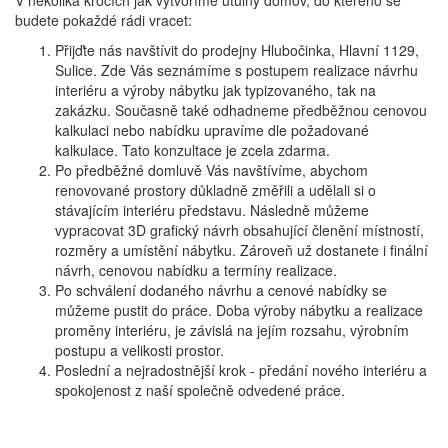
V několika krocích jak vytvoříme útulný domov, do kterého se
budete pokaždé rádi vracet:
Přijďte nás navštívit do prodejny Hlubočinka, Hlavní 1129,
Sulice. Zde Vás seznámíme s postupem realizace návrhu
interiéru a výroby nábytku jak typizovaného, tak na
zakázku. Současně také odhadneme předběžnou cenovou
kalkulaci nebo nabídku upravíme dle požadované
kalkulace. Tato konzultace je zcela zdarma.
Po předběžné domluvě Vás navštívíme, abychom
renovované prostory důkladně změřili a udělali si o
stávajícím interiéru představu. Následně můžeme
vypracovat 3D grafický návrh obsahující členění místností,
rozměry a umístění nábytku. Zároveň už dostanete i finální
návrh, cenovou nabídku a termíny realizace.
Po schválení dodaného návrhu a cenové nabídky se
můžeme pustit do práce. Doba výroby nábytku a realizace
proměny interiéru, je závislá na jejím rozsahu, výrobním
postupu a velikosti prostor.
Poslední a nejradostnější krok - předání nového interiéru a
spokojenost z naší společně odvedené práce.